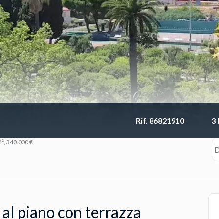
Rif. 86821910
3 
², 340.000 €
D
al piano con terrazza