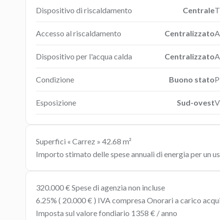
Dispositivo di riscaldamento
Centrale
T
Accesso al riscaldamento
Centralizzato
A
Dispositivo per l'acqua calda
Centralizzato
A
Condizione
Buono stato
P
Esposizione
Sud-ovest
V
Superfici « Carrez »
42.68 m²
Importo stimato delle spese annuali di energia per un 
320.000 € Spese di agenzia non incluse
6.25% ( 20.000 € ) IVA compresa Onorari a carico acqu
Imposta sul valore fondiario
1358 € / anno