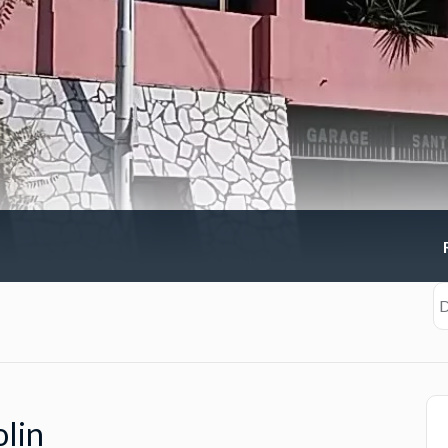
D
lin