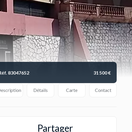
Réf. 83047652
31 500 €
escription
Détails
Carte
Contact
Partager