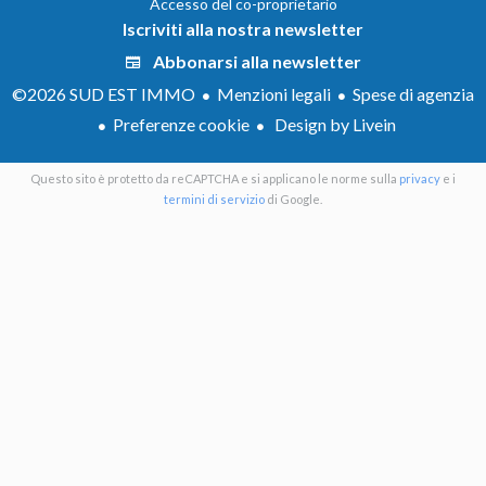
Accesso del co-proprietario
Iscriviti alla nostra newsletter
Abbonarsi alla newsletter
©2026 SUD EST IMMO
Menzioni legali
Spese di agenzia
Preferenze cookie
Design by Livein
Questo sito è protetto da reCAPTCHA e si applicano le norme sulla
privacy
e i
termini di servizio
di Google.