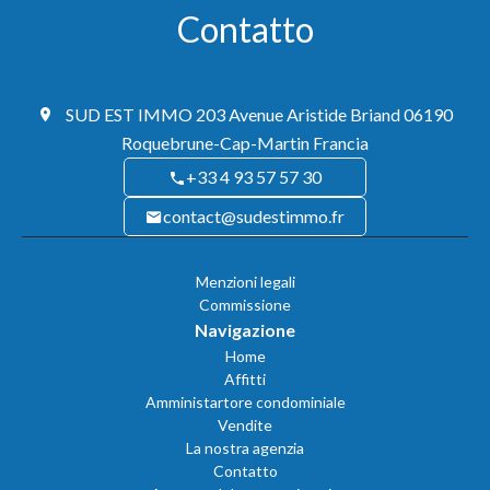
Contatto
SUD EST IMMO
203 Avenue Aristide Briand
06190
Roquebrune-Cap-Martin Francia
+33 4 93 57 57 30
contact@sudestimmo.fr
Menzioni legali
Commissione
Navigazione
Home
Affitti
Amministartore condominiale
Vendite
La nostra agenzia
Contatto