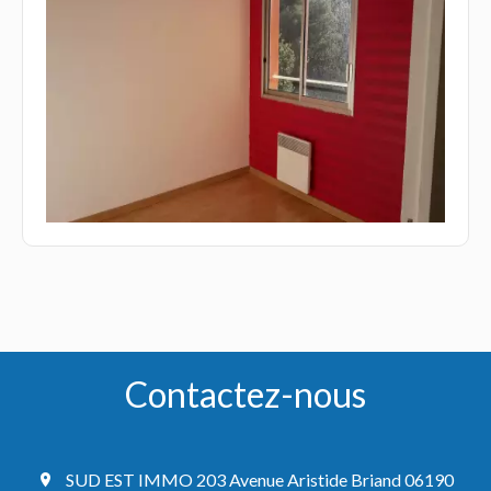
Contactez-nous
SUD EST IMMO
203 Avenue Aristide Briand
06190